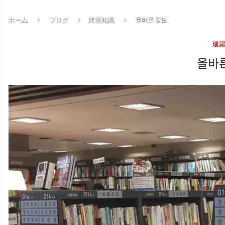
ホーム
ブログ
建築知識
올바른 정보
建
올바