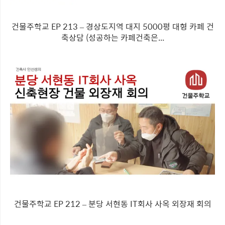
건물주학교 EP 213 – 경상도지역 대지 5000평 대형 카페 건
축상담 (성공하는 카페건축은...
건물주학교 EP 212 – 분당 서현동 IT회사 사옥 외장재 회의