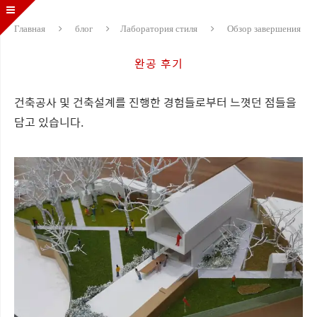
Главная
блог
Лаборатория стиля
Обзор завершения
완공 후기
건축공사 및 건축설계를 진행한 경험들로부터 느꼇던 점들을
담고 있습니다.