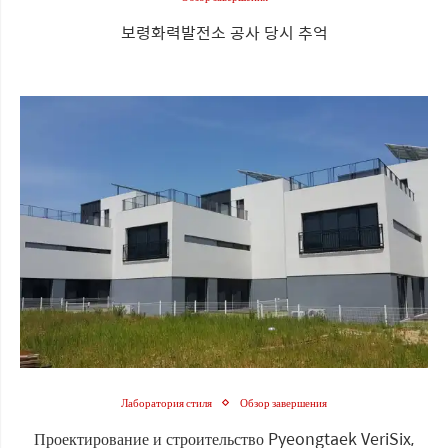
보령화력발전소 공사 당시 추억
Лаборатория стиля
Обзор завершения
Проектирование и строительство Pyeongtaek VeriSix,