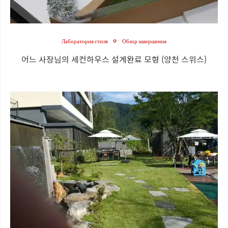
Лаборатория стиля
Обзор завершения
어느 사장님의 세컨하우스 설계완료 모형 (양천 스위스)