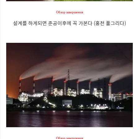
Обзор завершения
설계를 하게되면 준공이후에 꼭 가본다 (홍천 풀그리다)
Обзор завершения