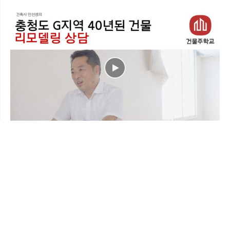
Школа собственника здания
10. Консультации по вопросам строительства / реконструкции в командировке.
Школа собственника здания EP 131 - Консультации по
ремонту 40-летнего здания в районе G, Чхунчхон-до