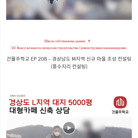
Школа собственника здания
10. Консультации по вопросам строительства / реконструкции в командировке.
건물주학교 EP 208 – 경상남도 M지역 신규 마을 조성 컨설팅
(풍수지리 컨설팅)