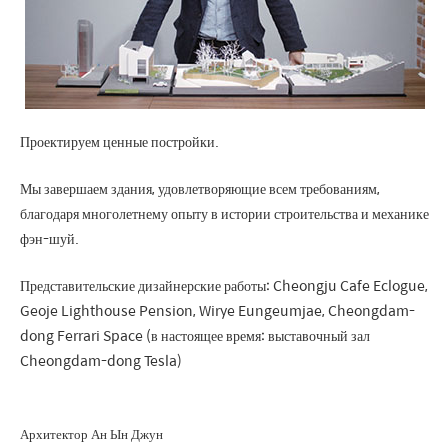
Проектируем ценные постройки.
Мы завершаем здания, удовлетворяющие всем требованиям,
благодаря многолетнему опыту в истории строительства и механике
фэн-шуй.
Представительские дизайнерские работы: Cheongju Cafe Eclogue,
Geoje Lighthouse Pension, Wirye Eungeumjae, Cheongdam-
dong Ferrari Space (в настоящее время: выставочный зал
Cheongdam-dong Tesla)
Архитектор Ан Ын Джун