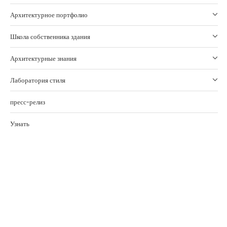
Архитектурное портфолио
Школа собственника здания
Архитектурные знания
Лаборатория стиля
пресс-релиз
Узнать