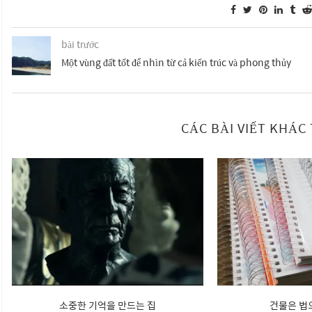
bài trước
Một vùng đất tốt để nhìn từ cả kiến trúc và phong thủy
CÁC BÀI VIẾT KHÁ
소중한 기억을 만드는 집
건물은 법