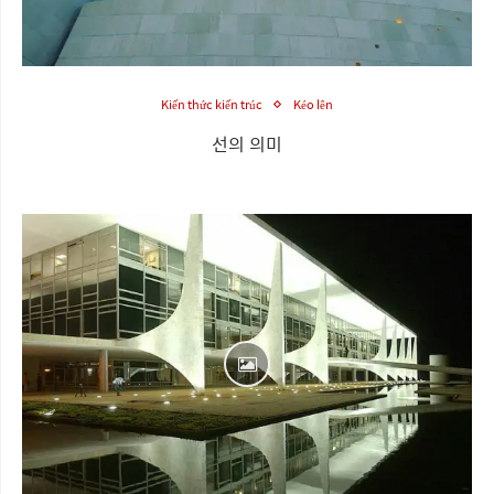
Kiến thức kiến trúc
Kéo lên
선의 의미