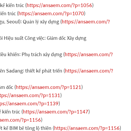
ế kiến trúc (
https://ansaem.com/?p=1056
)
ến trúc (
https://ansaem.com/?p=1070
)
 Seoul): Quản lý xây dựng (
https://ansaem.com/?
i Hiệu suất Công việc: Giám đốc Xây dựng
ều khiển: Phụ trách xây dựng (
https://ansaem.com/?
 Sadang: thiết kế phát triển (
https://ansaem.com/?
m đốc (
https://ansaem.com/?p=1121
)
tps://ansaem.com/?p=1131
)
tps://ansaem.com/?p=1139
)
kiến trúc (
https://ansaem.com/?p=1147
)
nsaem.com/?p=1156
)
t kế BIM bê tông lộ thiên (
https://ansaem.com/?p=1156
)