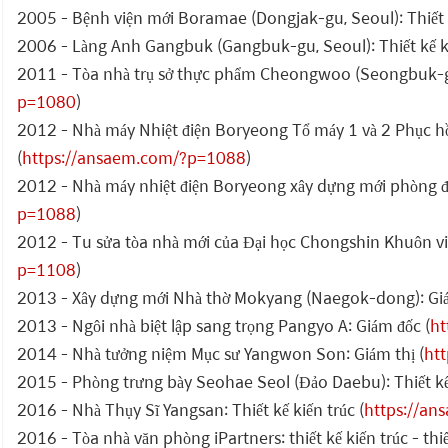
2005 - Bệnh viện mới Boramae (Dongjak-gu, Seoul): Thiết k
2006 - Làng Anh Gangbuk (Gangbuk-gu, Seoul): Thiết kế ki
2011 - Tòa nhà trụ sở thực phẩm Cheongwoo (Seongbuk-gu,
p=1080
)
2012 - Nhà máy Nhiệt điện Boryeong Tổ máy 1 và 2 Phục hồ
(
https://ansaem.com/?p=1088
)
2012 - Nhà máy nhiệt điện Boryeong xây dựng mới phòng đi
p=1088
)
2012 - Tu sửa tòa nhà mới của Đại học Chongshin Khuôn viên
p=1108
)
2013 - Xây dựng mới Nhà thờ Mokyang (Naegok-dong): Giá
2013 - Ngôi nhà biệt lập sang trọng Pangyo A: Giám đốc (
ht
2014 - Nhà tưởng niệm Mục sư Yangwon Son: Giám thị (
ht
2015 - Phòng trưng bày Seohae Seol (Đảo Daebu): Thiết kế 
2016 - Nhà Thụy Sĩ Yangsan: Thiết kế kiến trúc (
https://a
2016 - Tòa nhà văn phòng iPartners: thiết kế kiến trúc - thiế