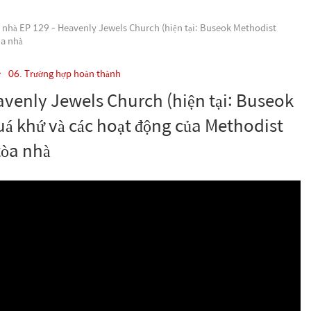
 nhà EP 129 - Heavenly Jewels Church (hiện tại: Buseok Methodist
òa nhà
06. Trường hợp hoàn thành
avenly Jewels Church (hiện tại: Buseok
uá khứ và các hoạt động của Methodist
tòa nhà