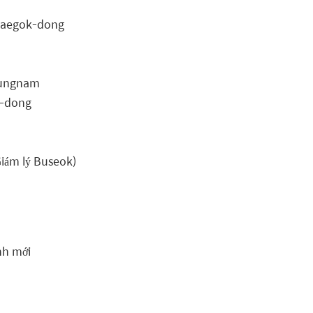
 Naegok-dong
eungnam
g-dong
Giám lý Buseok)
nh mới