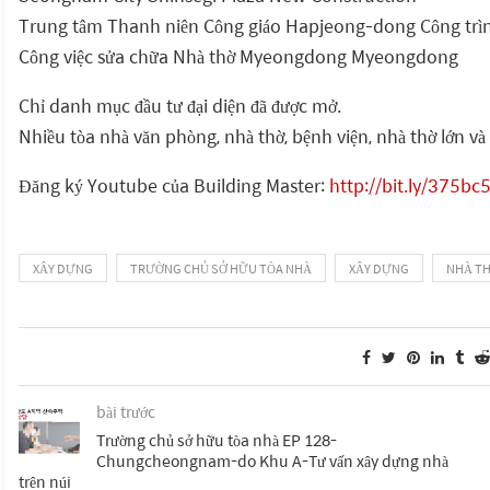
Trung tâm Thanh niên Công giáo Hapjeong-dong Công trì
Công việc sửa chữa Nhà thờ Myeongdong Myeongdong
Chỉ danh mục đầu tư đại diện đã được mở.
Nhiều tòa nhà văn phòng, nhà thờ, bệnh viện, nhà thờ lớn và 
Đăng ký Youtube của Building Master:
http://bit.ly/375bc
XÂY DỰNG
TRƯỜNG CHỦ SỞ HỮU TÒA NHÀ
XÂY DỰNG
NHÀ TH
bài trước
Trường chủ sở hữu tòa nhà EP 128-
Chungcheongnam-do Khu A-Tư vấn xây dựng nhà
trên núi