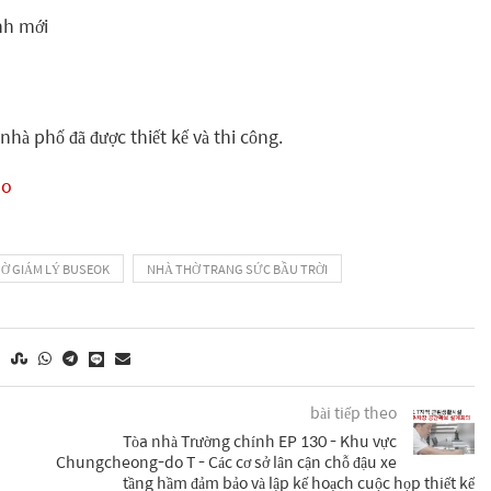
nh mới
nhà phố đã được thiết kế và thi công.
5o
Ờ GIÁM LÝ BUSEOK
NHÀ THỜ TRANG SỨC BẦU TRỜI
bài tiếp theo
Tòa nhà Trường chính EP 130 - Khu vực
Chungcheong-do T - Các cơ sở lân cận chỗ đậu xe
tầng hầm đảm bảo và lập kế hoạch cuộc họp thiết kế