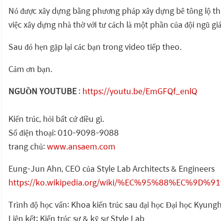
Nó được xây dựng bằng phương pháp xây dựng bê tông lộ thiê
việc xây dựng nhà thờ với tư cách là một phần của đội ngũ giá
Sau đó hẹn gặp lại các bạn trong video tiếp theo.
Cảm ơn bạn.
NGUỒN YOUTUBE
:
https://youtu.be/EmGFQf_enlQ
Kiến trúc, hỏi bất cứ điều gì.
Số điện thoại: 010-9098-9088
trang chủ:
www.ansaem.com
Eung-Jun Ahn, CEO của Style Lab Architects & Engineers
https://ko.wikipedia.org/wiki/%EC%95%88%EC%9D%
Trình độ học vấn: Khoa kiến trúc sau đại học Đại học Kyung
Liên kết: Kiến trúc sư & kỹ sư Style Lab