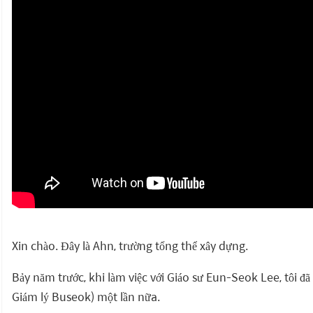
Xin chào. Đây là Ahn, trường tổng thể xây dựng.
Bảy năm trước, khi làm việc với Giáo sư Eun-Seok Lee, tôi đ
Giám lý Buseok) một lần nữa.