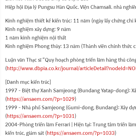
Hiệp hội Địa lý Pungsu Hàn Quốc. Viện Chamsali. nhà nghi
Kinh nghiệm thiết kế kiến trúc: 11 năm (ngày lấy chứng chỉ
Kinh nghiệm xây dựng: 9 năm
1 năm kinh nghiệm nội thất
Kinh nghiệm Phong thủy: 13 năm (Thành viên chính thức củ
Luận văn Thạc sĩ “Quy hoạch phòng triển lãm hàng thủ công
(
http://www.dbpia.co.kr/journal/articleDetail?nodeId=
[Danh mục kiến trúc]
1997 - Biệt thự Xanh Samjeong (Bundang Yatap-dong): Xây 
(
https://ansaem.com/?p=1029
)
1999 - Nhà phố Samjeong (Gumi-dong, Bundang): Xây dựng 
(
https://ansaem.com/?p=1031
)
2004-Phòng triển lãm Ferrari | Hiện tại: Trung tâm triển
kiến trúc, giám sát (
https://ansaem.com/?p=1033
)