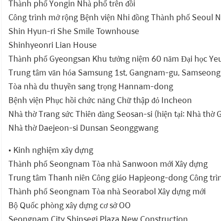
Thành phố Yongin Nhà phố trên đồi
Công trình mở rộng Bệnh viện Nhi đồng Thành phố Seoul
Shin Hyun-ri She Smile Townhouse
Shinhyeonri Lian House
Thành phố Gyeongsan Khu tưởng niệm 60 năm Đại học Y
Trung tâm văn hóa Samsung 1st, Gangnam-gu, Samseon
Tòa nhà du thuyền sang trọng Hannam-dong
Bệnh viện Phục hồi chức năng Chữ thập đỏ Incheon
Nhà thờ Trang sức Thiên đàng Seosan-si (hiện tại: Nhà thờ 
Nhà thờ Daejeon-si Dunsan Seonggwang
• Kinh nghiệm xây dựng
Thành phố Seongnam Tòa nhà Sanwoon mới Xây dựng
Trung tâm Thanh niên Công giáo Hapjeong-dong Công trì
Thành phố Seongnam Tòa nhà Seorabol Xây dựng mới
Bộ Quốc phòng xây dựng cơ sở OO
Seongnam City Shinsegi Plaza New Construction