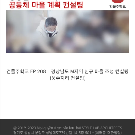
건물주학교 EP 208 – 경상남도 M지역 신규 마을 조성 컨설팅
(풍수지리 컨설팅)
@ 2019-2020 Mọi quyền được bảo lưu. bởi STYLE LAB ARCHITECTS
경기도 성남시 분당구 성남대로779번길 14, 5층 501호(이매동, 대한빌딩)