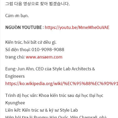
그럼 다음 영상으로 찾아 뵙겠습니다.
Cảm ơn bạn.
NGUỒN YOUTUBE
:
https://youtu.be/MmeMhe0uVAE
Kiến trúc, hỏi bất cứ điều gì.
Số điện thoại: 010-9098-9088
trang chủ:
www.ansaem.com
Eung-Jun Ahn, CEO của Style Lab Architects &
Engineers
https://ko.wikipedia.org/wiki/%EC%95%88%EC%9D
Trình độ học vấn: Khoa kiến trúc sau đại học Đại học
Kyunghee
Liên kết: Kiến trúc sư & kỹ sư Style Lab
Hiệp hội Địa lý Pungsu Hàn Quốc. Viện Chamsali. nhà