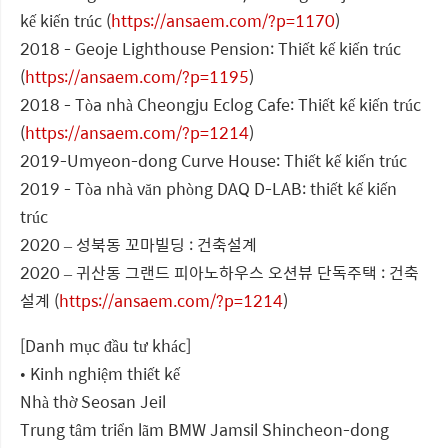
kế kiến trúc (
https://ansaem.com/?p=1170
)
2018 - Geoje Lighthouse Pension: Thiết kế kiến trúc
(
https://ansaem.com/?p=1195
)
2018 - Tòa nhà Cheongju Eclog Cafe: Thiết kế kiến trúc
(
https://ansaem.com/?p=1214
)
2019-Umyeon-dong Curve House: Thiết kế kiến trúc
2019 - Tòa nhà văn phòng DAQ D-LAB: thiết kế kiến
trúc
2020 – 성북동 꼬마빌딩 : 건축설계
2020 – 귀산동 그랜드 피아노하우스 오션뷰 단독주택 : 건축
설계 (
https://ansaem.com/?p=1214
)
[Danh mục đầu tư khác]
• Kinh nghiệm thiết kế
Nhà thờ Seosan Jeil
Trung tâm triển lãm BMW Jamsil Shincheon-dong