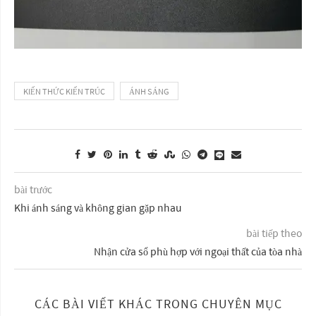
KIẾN THỨC KIẾN TRÚC
ÁNH SÁNG
bài trước
Khi ánh sáng và không gian gặp nhau
bài tiếp theo
Nhận cửa sổ phù hợp với ngoại thất của tòa nhà
CÁC BÀI VIẾT KHÁC TRONG CHUYÊN MỤC