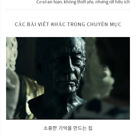
Cơ sở an toàn, không thiết yếu, nhưng rất hữu ích
CÁC BÀI VIẾT KHÁC TRONG CHUYÊN MỤC
소중한 기억을 만드는 집