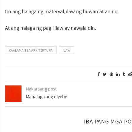
Ito ang halaga ng materyal, ilaw ng buwan at anino.
At ang halaga ng pag-iilaw ay nawala din.
KAALAMAN SA ARKITEKTURA
ILAW
Nakaraang post
Mahalaga ang niyebe
IBA PANG MGA P