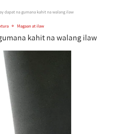
ay dapat na gumana kahit na walang ilaw
ktura
Magaan at ilaw
 gumana kahit na walang ilaw