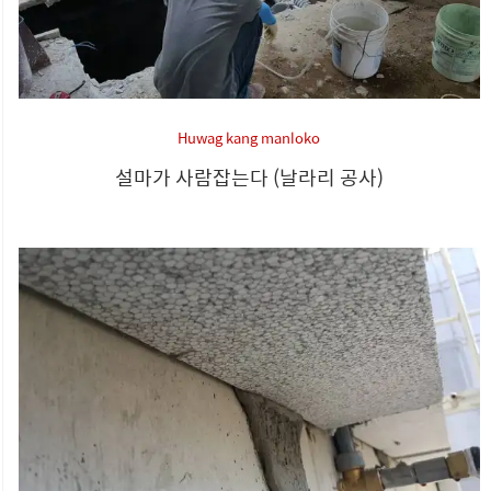
Huwag kang manloko
설마가 사람잡는다 (날라리 공사)