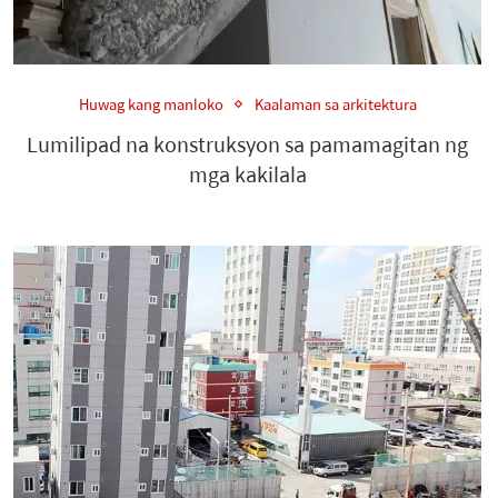
Huwag kang manloko
Kaalaman sa arkitektura
Lumilipad na konstruksyon sa pamamagitan ng
mga kakilala