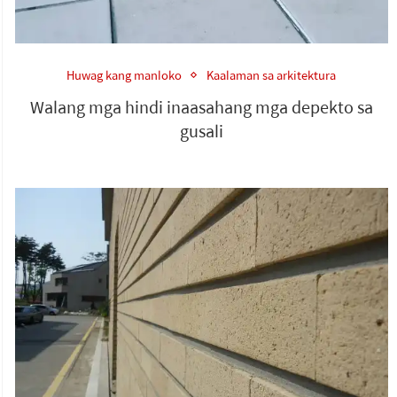
Huwag kang manloko
Kaalaman sa arkitektura
Walang mga hindi inaasahang mga depekto sa
gusali