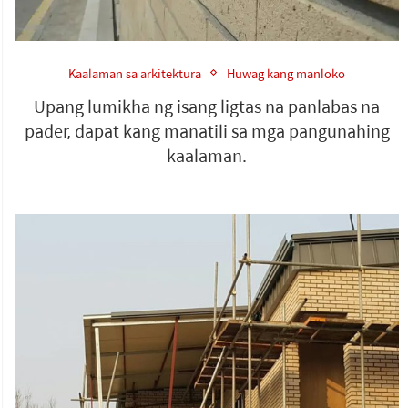
Kaalaman sa arkitektura
Huwag kang manloko
Upang lumikha ng isang ligtas na panlabas na
pader, dapat kang manatili sa mga pangunahing
kaalaman.