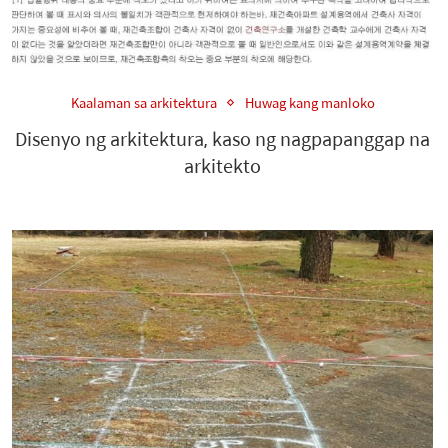
Kaalaman sa arkitektura
Huwag kang manloko
Disenyo ng arkitektura, kaso ng nagpapanggap na
arkitekto