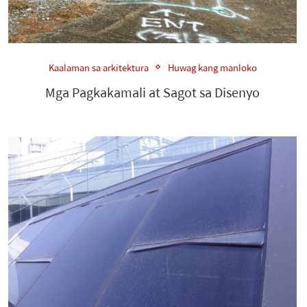
Kaalaman sa arkitektura
Huwag kang manloko
Mga Pagkakamali at Sagot sa Disenyo