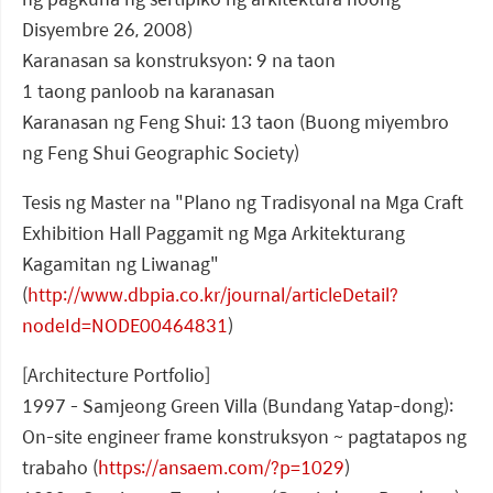
Disyembre 26, 2008)
Karanasan sa konstruksyon: 9 na taon
1 taong panloob na karanasan
Karanasan ng Feng Shui: 13 taon (Buong miyembro
ng Feng Shui Geographic Society)
Tesis ng Master na "Plano ng Tradisyonal na Mga Craft
Exhibition Hall Paggamit ng Mga Arkitekturang
Kagamitan ng Liwanag"
(
http://www.dbpia.co.kr/journal/articleDetail?
nodeId=NODE00464831
)
[Architecture Portfolio]
1997 - Samjeong Green Villa (Bundang Yatap-dong):
On-site engineer frame konstruksyon ~ pagtatapos ng
trabaho (
https://ansaem.com/?p=1029
)