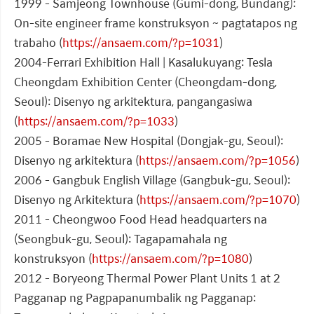
1999 - Samjeong Townhouse (Gumi-dong, Bundang):
On-site engineer frame konstruksyon ~ pagtatapos ng
trabaho (
https://ansaem.com/?p=1031
)
2004-Ferrari Exhibition Hall | Kasalukuyang: Tesla
Cheongdam Exhibition Center (Cheongdam-dong,
Seoul): Disenyo ng arkitektura, pangangasiwa
(
https://ansaem.com/?p=1033
)
2005 - Boramae New Hospital (Dongjak-gu, Seoul):
Disenyo ng arkitektura (
https://ansaem.com/?p=1056
)
2006 - Gangbuk English Village (Gangbuk-gu, Seoul):
Disenyo ng Arkitektura (
https://ansaem.com/?p=1070
)
2011 - Cheongwoo Food Head headquarters na
(Seongbuk-gu, Seoul): Tagapamahala ng
konstruksyon (
https://ansaem.com/?p=1080
)
2012 - Boryeong Thermal Power Plant Units 1 at 2
Pagganap ng Pagpapanumbalik ng Pagganap: