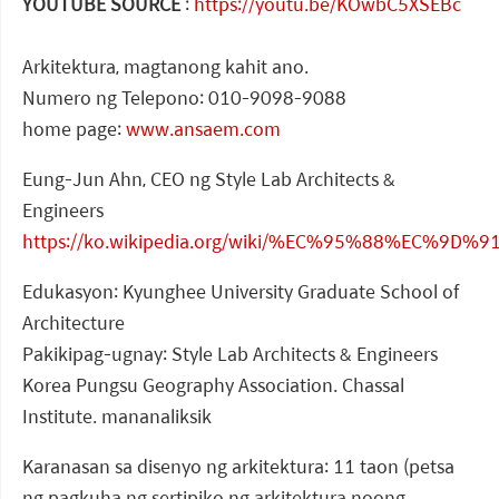
YOUTUBE SOURCE
:
https://youtu.be/KOwbC5XSEBc
Arkitektura, magtanong kahit ano.
Numero ng Telepono: 010-9098-9088
home page:
www.ansaem.com
Eung-Jun Ahn, CEO ng Style Lab Architects &
Engineers
https://ko.wikipedia.org/wiki/%EC%95%88%EC%9D
Edukasyon: Kyunghee University Graduate School of
Architecture
Pakikipag-ugnay: Style Lab Architects & Engineers
Korea Pungsu Geography Association. Chassal
Institute. mananaliksik
Karanasan sa disenyo ng arkitektura: 11 taon (petsa
ng pagkuha ng sertipiko ng arkitektura noong