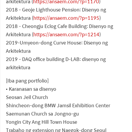
arkitektura (
https://ansaem.com/?p=1170
)
2018 - Geoje Lighthouse Pension: Disenyo ng
Arkitektura (
https://ansaem.com/?p=1195
)
2018 - Cheongju Eclog Cafe Building: Disenyo ng
Arkitektura (
https://ansaem.com/?p=1214
)
2019-Umyeon-dong Curve House: Disenyo ng
Arkitektura
2019 - DAQ office building D-LAB: disenyo ng
arkitektura
[Iba pang portfolio]
• Karanasan sa disenyo
Seosan Jeil Church
Shincheon-dong BMW Jamsil Exhibition Center
Saemunan Church sa Jongno-gu
Yongin City Ang Hill Town House
Trabaho ng extension ng Naegok-dong Seoul