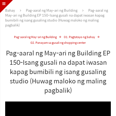
Bahay
Pag-aaral ng May-ari ng Building
Pag-aaral ng
May-ari ng Building EP 150-Isang gusali na dapat iwasan kapag
bumibili ng isang gusaling studio (Huwag maloko ng maling
pagbalik)
Pag-aaral ng May-ari ng Building
01. Pagtatayo ng bahay
02. Panayam sa gusali ng shopping center
Pag-aaral ng May-ari ng Building EP
150-Isang gusali na dapat iwasan
kapag bumibili ng isang gusaling
studio (Huwag maloko ng maling
pagbalik)