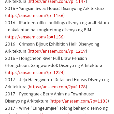
Arkitektura (
https://ansaem.com/?p=1147
)
2016 - Yangsan Swiss House: Disenyo ng Arkitektura
(
https://ansaem.com/?p=1156
)
2016 - iPartners office building: disenyo ng arkitektura
- nakalantad na kongkretong disenyo ng BIM
(
https://ansaem.com/?p=1156
)
2016 - Crimson Bijoux Exhibition Hall: Disenyo ng
Arkitektura (
https://ansaem.com/?p=1219
)
2016 - Hongcheon River Full Draw Pension
(Hongcheon, Gangwon-do): Disenyo ng Arkitektura
(
https://ansaem.com/?p=1224
)
2017 - Jeju Haengwon-ri Detached House: Disenyo ng
Arkitektura (
https://ansaem.com/?p=1178
)
2017 - Pyeongtaek Berry Anim na Townhouse:
Disenyo ng Arkitektura (
https://ansaem.com/?p=1183
)
2017 - Wirye "Eungeumjae" solong bahay: disenyo ng