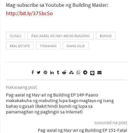
Mag-subscribe sa Youtube ng Building Master:
http://bit.ly/375bc5o
GUSALI
PAG-AARAL NG MAY-ARI NG BUILDING
BUMUO
REAL ESTATE
TINDAHAN
ISANG SILID
Nakaraang post
Pag-aaral ng May-ari ng Building EP 149-Paano
makakakuha ng mabuting lupa bago magtayo ng isang
bahay o gusali (Bakit hindi bumili ng lupa sa
pamamagitan ng pagtingin sa Internet)
susunod na post
Pag-aaral ng May-ari ng Building EP 151-Fatal