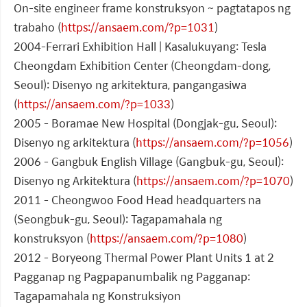
On-site engineer frame konstruksyon ~ pagtatapos ng
trabaho (
https://ansaem.com/?p=1031
)
2004-Ferrari Exhibition Hall | Kasalukuyang: Tesla
Cheongdam Exhibition Center (Cheongdam-dong,
Seoul): Disenyo ng arkitektura, pangangasiwa
(
https://ansaem.com/?p=1033
)
2005 - Boramae New Hospital (Dongjak-gu, Seoul):
Disenyo ng arkitektura (
https://ansaem.com/?p=1056
)
2006 - Gangbuk English Village (Gangbuk-gu, Seoul):
Disenyo ng Arkitektura (
https://ansaem.com/?p=1070
)
2011 - Cheongwoo Food Head headquarters na
(Seongbuk-gu, Seoul): Tagapamahala ng
konstruksyon (
https://ansaem.com/?p=1080
)
2012 - Boryeong Thermal Power Plant Units 1 at 2
Pagganap ng Pagpapanumbalik ng Pagganap:
Tagapamahala ng Konstruksiyon