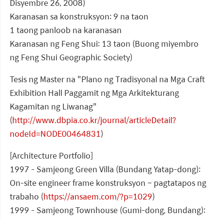
Disyembre 26, 2008)
Karanasan sa konstruksyon: 9 na taon
1 taong panloob na karanasan
Karanasan ng Feng Shui: 13 taon (Buong miyembro
ng Feng Shui Geographic Society)
Tesis ng Master na "Plano ng Tradisyonal na Mga Craft
Exhibition Hall Paggamit ng Mga Arkitekturang
Kagamitan ng Liwanag"
(
http://www.dbpia.co.kr/journal/articleDetail?
nodeId=NODE00464831
)
[Architecture Portfolio]
1997 - Samjeong Green Villa (Bundang Yatap-dong):
On-site engineer frame konstruksyon ~ pagtatapos ng
trabaho (
https://ansaem.com/?p=1029
)
1999 - Samjeong Townhouse (Gumi-dong, Bundang):