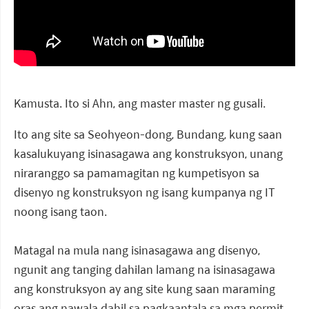
Kamusta. Ito si Ahn, ang master master ng gusali.
Ito ang site sa Seohyeon-dong, Bundang, kung saan
kasalukuyang isinasagawa ang konstruksyon, unang
niraranggo sa pamamagitan ng kumpetisyon sa
disenyo ng konstruksyon ng isang kumpanya ng IT
noong isang taon.
Matagal na mula nang isinasagawa ang disenyo,
ngunit ang tanging dahilan lamang na isinasagawa
ang konstruksyon ay ang site kung saan maraming
oras ang nawala dahil sa pagkaantala sa mga permit