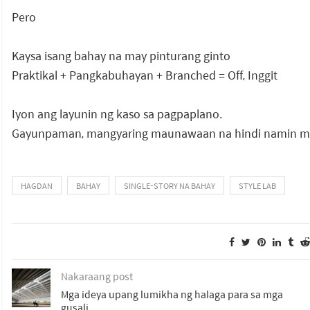
Pero
Kaysa isang bahay na may pinturang ginto
Praktikal + Pangkabuhayan + Branched = Off, Inggit
Iyon ang layunin ng kaso sa pagpaplano.
Gayunpaman, mangyaring maunawaan na hindi namin mai
HAGDAN
BAHAY
SINGLE-STORY NA BAHAY
STYLE LAB
Nakaraang post
Mga ideya upang lumikha ng halaga para sa mga
gusali